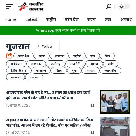
Home
Latest
राष्ट्रीय
उत्तर प्रदेश
राज्य
लेख
अपराध
Whatsapp ग्रुप जॉइन करने के लिए क्लिक करें
गुजरात
उत्तर प्रदेश
राज्य
अपराध
राष्ट्रीय
एटा
लेख
मनोरंजन
लखनऊ
अलीगढ़
राजनीति
आगरा
राशि
Life Style
कासगंज
शिक्षा
युवा
व्यापार
अंतराष्ट्रीय
स्वास्थ्य
वायरल
अहमदाबाद प्लेन क्रैश याद है ना… 8 साल का ध्यांश इस हवाई
दुर्घटना का सबसे छोटा जीवित बचा व्यक्ति बना
अप्रैल 8, 2026
अहमदाबाद क्राइम ब्रांच ने नकली नोट छापने वाले रैकेट का किया
भंडाफोड़, आश्रम में छप रहे थे नोट.. योग गुरु सहित 7 अरेस्ट
मार्च 20, 2026