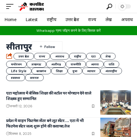
Home
Latest
राष्ट्रीय
उत्तर प्रदेश
राज्य
लेख
अपराध
Whatsapp ग्रुप जॉइन करने के लिए क्लिक करें
सीतापुर
उत्तर प्रदेश
राज्य
अपराध
राष्ट्रीय
एटा
लेख
मनोरंजन
लखनऊ
अलीगढ़
राजनीति
आगरा
राशि
Life Style
कासगंज
शिक्षा
युवा
व्यापार
अंतराष्ट्रीय
स्वास्थ्य
वायरल
एटा महोत्सव में बेसिक शिक्षा की स्टॉल पर योगदान देने वाले
शिक्षक हुए सम्मानित
जनवरी 12, 2026
प्रदेश में वाहन फिटनेस सेंटर बने लूट सेंटर…. एटा में भी
फिटनेस सेंटर जल्द शुरू होने की कवायद तेज
दिसम्बर 8, 2025