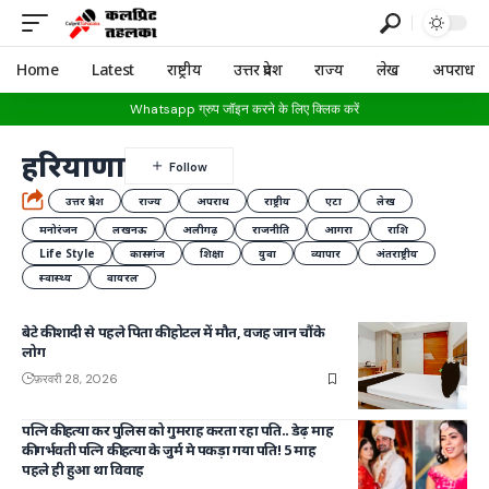
Home
Latest
राष्ट्रीय
उत्तर प्रदेश
राज्य
लेख
अपराध
Whatsapp ग्रुप जॉइन करने के लिए क्लिक करें
हरियाणा
उत्तर प्रदेश
राज्य
अपराध
राष्ट्रीय
एटा
लेख
मनोरंजन
लखनऊ
अलीगढ़
राजनीति
आगरा
राशि
Life Style
कासगंज
शिक्षा
युवा
व्यापार
अंतराष्ट्रीय
स्वास्थ्य
वायरल
बेटे की शादी से पहले पिता की होटल में मौत, वजह जान चौंके
लोग
फ़रवरी 28, 2026
पत्नि की हत्या कर पुलिस को गुमराह करता रहा पति.. डेढ़ माह
की गर्भवती पत्नि की हत्या के जुर्म मे पकड़ा गया पति! 5 माह
पहले ही हुआ था विवाह