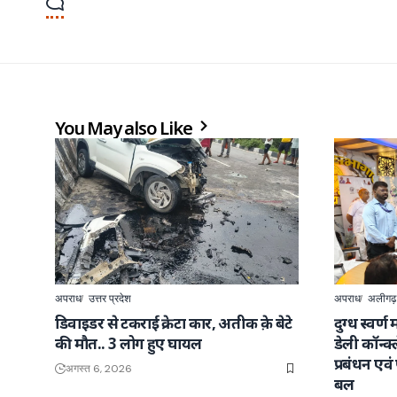
You May also Like
अपराध
उत्तर प्रदेश
अपराध
अलीगढ़
डिवाइडर से टकराई क्रेटा कार, अतीक क़े बेटे
दुग्ध स्वर्
की मौत.. 3 लोग हुए घायल
डेली कॉन्क
प्रबंधन एवं
अगस्त 6, 2026
बल