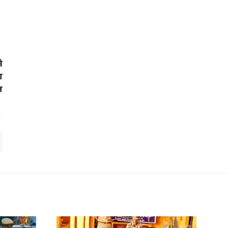
े
ा
ल