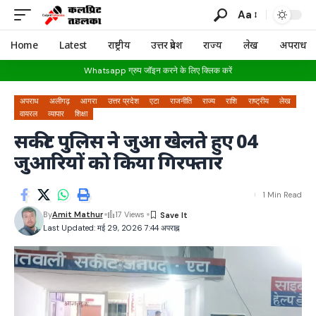
Aa
Home
Latest
राष्ट्रीय
उत्तर प्रदेश
राज्य
लेख
अपराध
Whatsapp ग्रुप जॉइन करने के लिए क्लिक करें
अपराध
अलीगढ़
आगरा
उत्तर प्रदेश
एटा
राजनीति
राज्य
राशि
राष्ट्रीय
लेख
वायरल
व्यापार
शिक्षा
सकीट पुलिस ने जुआ खेलते हुए 04
जुआरियों को किया गिरफ्तार
1 Min Read
By
Amit Mathur
17 Views
Last Updated: मई 29, 2026 7:44 अपराह्न