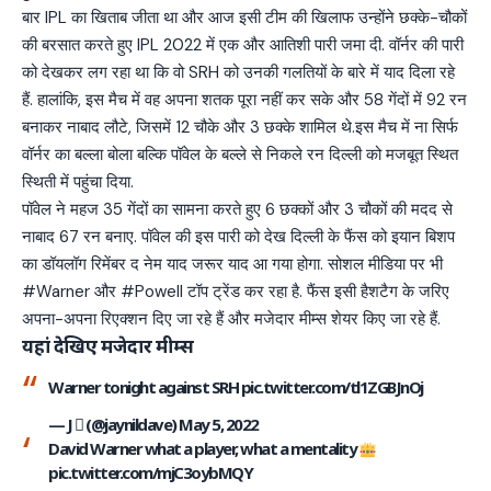
बार IPL का खिताब जीता था और आज इसी टीम की खिलाफ उन्होंने छक्के-चौकों
की बरसात करते हुए IPL 2022 में एक और आतिशी पारी जमा दी. वॉर्नर की पारी
को देखकर लग रहा था कि वो SRH को उनकी गलतियों के बारे में याद दिला रहे
हैं. हालांकि, इस मैच में वह अपना शतक पूरा नहीं कर सके और 58 गेंदों में 92 रन
बनाकर नाबाद लौटे, जिसमें 12 चौके और 3 छक्के शामिल थे.इस मैच में ना सिर्फ
वॉर्नर का बल्ला बोला बल्कि पॉवेल के बल्ले से निकले रन दिल्ली को मजबूत स्थित
स्थिती में पहुंचा दिया.
पॉवेल ने महज 35 गेंदों का सामना करते हुए 6 छक्कों और 3 चौकों की मदद से
नाबाद 67 रन बनाए. पॉवेल की इस पारी को देख दिल्ली के फैंस को इयान बिशप
का डॉयलॉग रिमेंबर द नेम याद जरूर याद आ गया होगा. सोशल मीडिया पर भी
#Warner और #Powell टॉप ट्रेंड कर रहा है. फैंस इसी हैशटैग के जरिए
अपना-अपना रिएक्शन दिए जा रहे हैं और मजेदार मीम्स शेयर किए जा रहे हैं.
यहां देखिए मजेदार मीम्स
Warner tonight against SRH
pic.twitter.com/tl1ZGBJnOj
— J  (@jaynildave)
May 5, 2022
David Warner what a player, what a mentality
pic.twitter.com/mjC3oybMQY