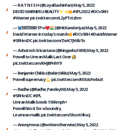
— R A T N I S H (@LoyalSachinFan)
May 5, 2022
DEVID WARNER U BEAUTY
#IPL2022
#DCvSRH
#Warner
pic.twitter.com/L2yPTctzbm
—
𝐇𝐈𝐓𝐄𝐒𝐇 𝟭𝟳
(@HitKandoriya)
May 5, 2022
David Warner in today’s match
#DCvSRH
#DavidWarner
#SRHvsDC
pic.twitter.com/ZwK7JWibTn
— Ashutosh Srivastava (@kingashu1008)
May 5, 2022
Powell to Umran Malik Last Over
pic.twitter.com/i04JBPnhY9
— Benjamin Chiklu (@abirchiklu)
May 5, 2022
Powell supremacy
pic.twitter.com/MXzisFwbuX
— Radhe (@Radhe_Pandey00)
May 5, 2022
#SRHvsDC
#IPL
Umran Malik bowls 150kmph+
Powell hits it for a boundry.
Le umran malik:
pic.twitter.com/SkzotHkscj
— Anonymous (@writerotherwise)
May 5, 2022