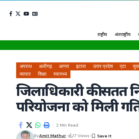
राष्ट्रीय
अंतराष्ट्रीय
अपराध
अलीगढ़
आगरा
इटावा
उत्तर प्रदेश
एटा
युव
व्यापार
शिक्षा
स्वास्थ्य
जिलाधिकारी की सतत निग
परियोजना को मिली गत
2 Min Read
By
Amit Mathur
17 Views