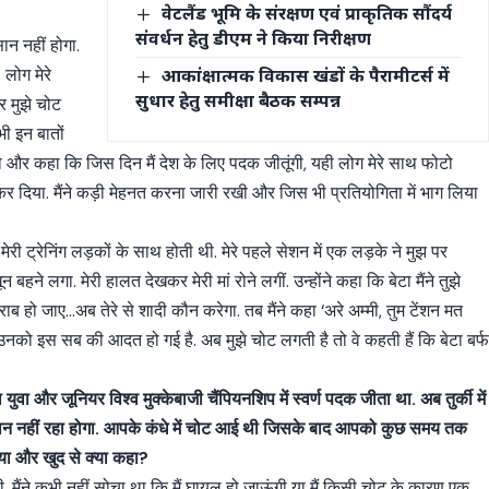
वेटलैंड भूमि के संरक्षण एवं प्राकृतिक सौंदर्य
संवर्धन हेतु डीएम ने किया निरीक्षण
न नहीं होगा.
 लोग मेरे
आकांक्षात्मक विकास खंडों के पैरामीटर्स में
सुधार हेतु समीक्षा बैठक सम्पन्न
गर मुझे चोट
ी इन बातों
कहा और कहा कि जिस दिन मैं देश के लिए पदक जीतूंगी, यही लोग मेरे साथ फोटो
बंद कर दिया. मैंने कड़ी मेहनत करना जारी रखी और जिस भी प्रतियोगिता में भाग लिया
ेरी ट्रेनिंग लड़कों के साथ होती थी. मेरे पहले सेशन में एक लड़के ने मुझ पर
े लगा. मेरी हालत देखकर मेरी मां रोने लगीं. उन्होंने कहा कि बेटा मैंने तुझे
राब हो जाए…अब तेरे से शादी कौन करेगा. तब मैंने कहा ‘अरे अम्मी, तुम टेंशन मत
उनको इस सब की आदत हो गई है. अब मुझे चोट लगती है तो वे कहती हैं कि बेटा बर्
 युवा और जूनियर विश्व मुक्केबाजी चैंपियनशिप में स्वर्ण पदक जीता था. अब तुर्की में
 आसान नहीं रहा होगा. आपके कंधे में चोट आई थी जिसके बाद आपको कुछ समय तक
िया और खुद से क्या कहा?
थी. मैंने कभी नहीं सोचा था कि मैं घायल हो जाऊंगी या मैं किसी चोट के कारण एक