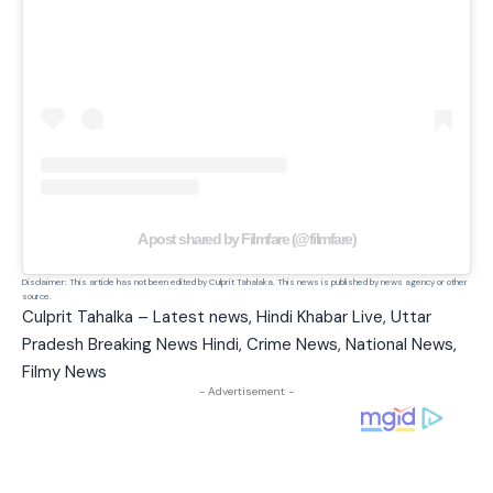
A post shared by Filmfare (@filmfare)
Disclaimer: This article has not been edited by Culprit Tahalaka. This news is published by news agency or other
source.
Culprit Tahalka – Latest news, Hindi Khabar Live, Uttar
Pradesh Breaking News Hindi, Crime News, National News,
Filmy News
- Advertisement -