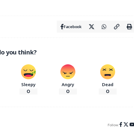
Facebook
o you think?
Sleepy
Angry
Dead
0
0
0
Follow: