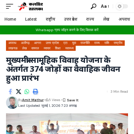
Aa
Home
Latest
राष्ट्रीय
उत्तर प्रदेश
राज्य
लेख
अपराध
Whatsapp ग्रुप जॉइन करने के लिए क्लिक करें
अपराध
अलीगढ़
आगरा
उत्तर प्रदेश
एटा
युवा
राजनीति
राज्य
राशि
राष्ट्रीय
लखनऊ
लेख
वायरल
व्यापार
शिक्षा
स्वास्थ्य
मुख्यमंत्री सामूहिक विवाह योजना के
अंतर्गत 374 जोड़ों का वैवाहिक जीवन
हुआ प्रारंभ
3 Min Read
By
Amit Mathur
5 Views
Last Updated: जुलाई 1, 2026 7:23 अपराह्न