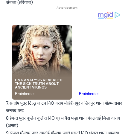
अंबाला (हरियाणा)
- Advertisement -
7.सन्तोष पुत्र टिल्ठू जाटव नि0 ग्राम मोहिद्दीनपुर वालिदपुर थाना मोहम्मदाबाद
जनपद मऊ
8.हेमन्त पुत्र कुलेन कुलीत नि0 ग्राम वैस पाड़ा थाना मंगलदाई जिला दारांग
(असम)
9.पिजुस मौल्सम पुत्र दमदोई मौल्सम जाति एसटी नि0 धंसरा थाना अम्बासा