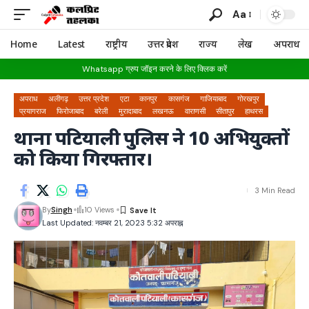
Aa
Home
Latest
राष्ट्रीय
उत्तर प्रदेश
राज्य
लेख
अपराध
Whatsapp ग्रुप जॉइन करने के लिए क्लिक करें
अपराध
अलीगढ़
उत्तर प्रदेश
एटा
कानपुर
कासगंज
गाजियाबाद
गोरखपुर
प्रयागराज
फिरोजाबाद
बरेली
मुरादाबाद
लखनऊ
वाराणसी
सीतापुर
हाथरस
थाना पटियाली पुलिस ने 10 अभियुक्तों
को किया गिरफ्तार।
3 Min Read
By
Singh
10 Views
Last Updated: नवम्बर 21, 2023 5:32 अपराह्न