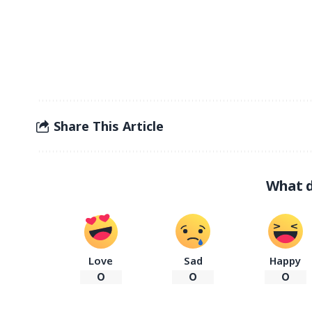
Share This Article
What d
Love
Sad
Happy
0
0
0