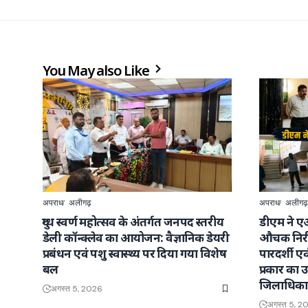
You May also Like
अपराध
अलीगढ़
अपराध
अलीगढ़
दुग्ध स्वर्ण महोत्सव के अंतर्गत जनपद स्तरीय
डीएम ने ए
डेली कॉन्क्लेव का आयोजन: वैज्ञानिक डेयरी
औचक निरी
प्रबंधन एवं पशु स्वास्थ्य पर दिया गया विशेष
पारदर्शी ए
बल
प्रकार का उत
जिलाधिका
अगस्त 5, 2026
अगस्त 5, 2