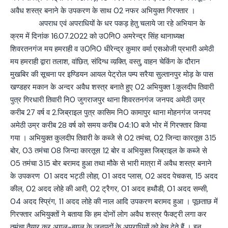
अवैध शस्त्र बनाने के उपकरण के साथ 02 नफर अभियुक्त गिरफ्तार ।
अपराध एवं अपराधियों के धर पकड़ हेतु चलाये जा रहे अभियान के
क्रम में दिनांक 16.07.2022 को उ0नि0 अमरेन्द्र सिंह थानाध्यक्ष
शिवरतनगंज मय हमराही व उ0नि0 धीरेन्द्र कुमार वर्मा एसओजी प्रभारी अमेठी
मय हमराही द्वारा तलाश, वांछित, संदिग्ध व्य़क्ति, वस्तु, वाहन चेकिंग के दौरान
मुखबिर की सूचना पर इण्डियन आयल पेट्रोल पम्प सरैया सुल्तानपुर मोड़ के पास
खण्डहर मकान के अन्दर अवैध शस्त्र बनाते हुए 02 अभियुक्त 1.कुलदीप तिवारी
पुत्र गिरधारी तिवारी नि0 जुगराजपुर थाना शिवरतनगंज जनपद अमेठी उम्र
करीब 27 वर्ष व 2.जिब्राइल पुत्र कासिम नि0 कामापुर थाना मोहनगंज जनपद
अमेठी उम्र करीब 28 वर्ष को समय करीब 04:10 बजे भोर में गिरफ्तार किया
गया । अभियुक्त कुलदीप तिवारी के कब्जे से 02 तमंचा, 02 जिन्दा कारतूस 315
बोर, 03 तमंचा 08 जिन्दा कारतूस 12 बोर व अभियुक्त जिब्राइल के कब्जे से
05 तमंचा 315 बोर बरामद हुआ तथा मौके से भारी मात्रा में अवैध शस्त्र बनाने
के उपकरण 01 अदद भट्ठी लोहा, 01 अदद प्लास, 02 अदद पेचकस, 15 अदद
कील, 02 अदद लोहे की आरी, 02 ट्रैगर, 01 अदद हथौडी, 01 अदद सम्सी,
04 अदद स्प्रिंग, 11 अदद लोहे की नाल आदि उपकरण बरामद हुआ । पूछताछ में
गिरफ्तार अभियुक्तों ने बताया कि हम दोनों लोग अवैध शस्त्र फैक्ट्री लगा कर
तमंचा तैयार कर अगल-बगल के जनपदों के अपराधियों को बेच देते हैं । इन