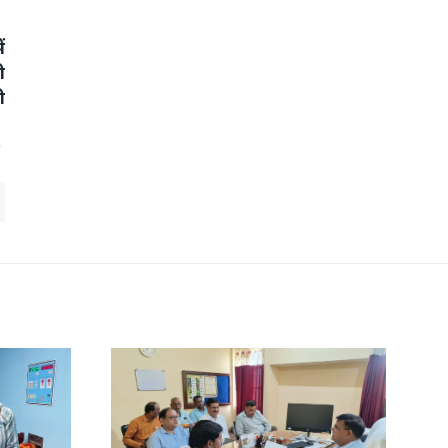
ं
ी
ी