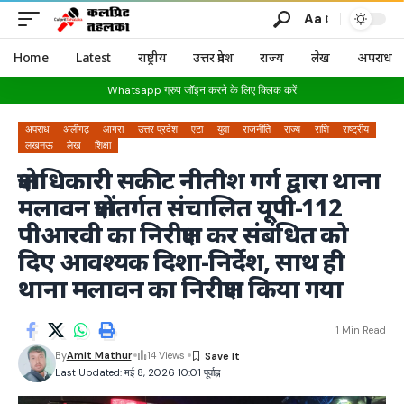
Aa
Home
Latest
राष्ट्रीय
उत्तर प्रदेश
राज्य
लेख
अपराध
Whatsapp ग्रुप जॉइन करने के लिए क्लिक करें
अपराध
अलीगढ़
आगरा
उत्तर प्रदेश
एटा
युवा
राजनीति
राज्य
राशि
राष्ट्रीय
लखनऊ
लेख
शिक्षा
क्षेत्राधिकारी सकीट नीतीश गर्ग द्वारा थाना
मलावन क्षेत्रांतर्गत संचालित यूपी-112
पीआरवी का निरीक्षण कर संबंधित को
दिए आवश्यक दिशा-निर्देश, साथ ही
थाना मलावन का निरीक्षण किया गया
1 Min Read
By
Amit Mathur
14 Views
Last Updated: मई 8, 2026 10:01 पूर्वाह्न