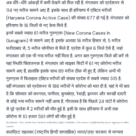
अब धीरे-धीरे आंकड़ों में कमी देखने को मिल रही है. मंगलवार को प्रदेशभर से
114 नए मरीज सामने आए हैं. इसके साथ ही हरियाणा में एक्टिव मरीजों
(Haryana Corona Active Case) की संख्या 677 हो गई है. मंगलवार को
हरियाणा के 16 जिलों से नए केस मिले हैं.
इनमें सबसे ज्यादा 61 मरीज गुरुग्राम (New Corona Cases In
Gurugram) से सामने आए हैं. इसके अलावा 16 मरीज हिसार से, 5 मरीज
फरीदाबाद से, 5 मरीज सोनीपत से मिले हैं. प्रदेश में कुल 6 जिले ऐसे हैं, जहां
मंगलवार को एक भी नया मरीज नहीं मिला है. अगर बात गुरुग्राम जिले की करें तो
यहां स्थिति चिंताजनक है. मंगलवार को साइबर सिटी में 61 नए कोरोना मरीज
सामने आए हैं, हालांकि इसके साथ 89 मरीज ठीक भी हुए हैं, लेकिन अभी भी
गुरुग्राम में फिलहाल एक्टिव मरीजों की संख्या प्रदेश में सबसे ज्यादा 315 है.
वहीं मंगलवार को प्रदेशभर से 186 मरीजों ने कोरोना को मात दी है. यहां ये भी बता
दें कि सोमवार को करनाल, पानीपत, कुरुक्षेत्र, रेवाड़ी, झज्जर और चरखी दादरी
से कोई नया मरीज सामने नहीं आया है. गौरतलब है कि पिछले 24 घंटों में कोरोना
से पूरे प्रदेश में 2 मरीजों की मौत हुई है. इसी के साथ हरियाणा में अभी तक
कोरोना से 10 हजार 591 लोगों की मौत हुई है.
Disclaimer: This article has not been edited by Culprit Tahalaka. This news is published by news agency or other
source.
कलप्रिट तहलका (राष्ट्रीय हिन्दी साप्ताहिक) भारत/उप्र सरकार से मान्यता