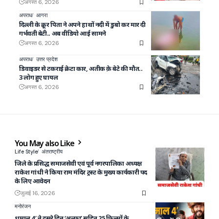
अगस्त 6, 2026
अपराध
आगरा
दिल्ली के क्रूर पिता ने अपने हाथों नदी में डुबो कर मार दी
गर्भवती बेटी.. अब वीडियो आई सामने
अगस्त 6, 2026
अपराध
उत्तर प्रदेश
डिवाइडर से टकराई क्रेटा कार, अतीक क़े बेटे की मौत..
3 लोग हुए घायल
अगस्त 6, 2026
You May also Like
Life Style
अंतराष्ट्रीय
जिले के प्रसिद्ध समाजसेवी एवं पूर्व नगरपालिका अध्यक्ष
राकेश गांधी ने किया राम मंदिर ट्रस्ट के मुख्य कार्यकारी पद
के लिए आवेदन
जुलाई 16, 2026
मनोरंजन
धमाल 4′ ने दूसरे दिन ‘अल्फा’ सहित 25 फिल्मों के