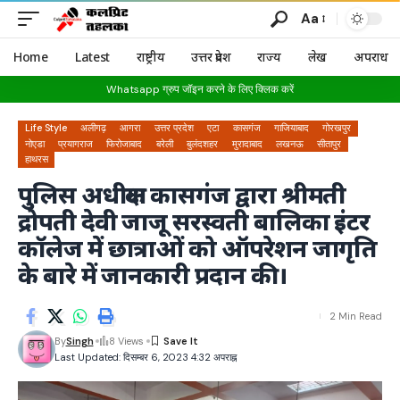
Aa
Home
Latest
राष्ट्रीय
उत्तर प्रदेश
राज्य
लेख
अपराध
Whatsapp ग्रुप जॉइन करने के लिए क्लिक करें
Life Style
अलीगढ़
आगरा
उत्तर प्रदेश
एटा
कासगंज
गाजियाबाद
गोरखपुर
नोएडा
प्रयागराज
फिरोजाबाद
बरेली
बुलंदशहर
मुरादाबाद
लखनऊ
सीतापुर
हाथरस
पुलिस अधीक्षक कासगंज द्वारा श्रीमती
द्रोपती देवी जाजू सरस्वती बालिका इंटर
कॉलेज में छात्राओं को ऑपरेशन जागृति
के बारे में जानकारी प्रदान की।
2 Min Read
By
Singh
8 Views
Last Updated: दिसम्बर 6, 2023 4:32 अपराह्न