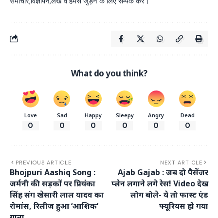
समाचार,विज्ञापन,लेख व हमसे जुड़ने के लिए संम्पर्क करें।
What do you think?
Love
Sad
Happy
Sleepy
Angry
Dead
0
0
0
0
0
0
PREVIOUS ARTICLE
NEXT ARTICLE
Bhojpuri Aashiq Song :
Ajab Gajab : जब दो पैसेंजर
जर्मनी की सड़कों पर प्रियंका
प्लेन लगाने लगे रेस! Video देख
सिंह संग खेसारी लाल यादव का
लोग बोले- ये तो फास्ट एंड
रोमांस, रिलीज हुआ ‘आशिक’
फ्यूरियस हो गया
गाना