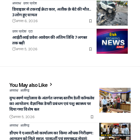
अपराध
उत्तर प्रदेश
डिवाइडर से टकराई क्रेटा कार, अतीक क़े बेटे की मौत..
3 लोग हुए घायल
अगस्त 6, 2026
उत्तर प्रदेश
एटा
आईटीआई प्रवेश आवेदन की अंतिम तिथि 7 अगस्त
तक बढ़ी
अगस्त 5, 2026
You May also Like
अपराध
अलीगढ़
दुग्ध स्वर्ण महोत्सव के अंतर्गत जनपद स्तरीय डेली कॉन्क्लेव
का आयोजन: वैज्ञानिक डेयरी प्रबंधन एवं पशु स्वास्थ्य पर
दिया गया विशेष बल
अगस्त 5, 2026
अपराध
अलीगढ़
डीएम ने एआरटीओ कार्यालय का किया औचक निरीक्षण:
आमजन को मिले सरल, पारदर्शी एवं समयबद्ध सेवाएं,