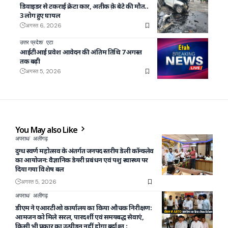
डिवाइडर से टकराई क्रेटा कार, अतीक क़े बेटे की मौत..
3 लोग हुए घायल
अगस्त 6, 2026
उत्तर प्रदेश
एटा
आईटीआई प्रवेश आवेदन की अंतिम तिथि 7 अगस्त
तक बढ़ी
अगस्त 5, 2026
You May also Like
अपराध
अलीगढ़
दुग्ध स्वर्ण महोत्सव के अंतर्गत जनपद स्तरीय डेली कॉन्क्लेव
का आयोजन: वैज्ञानिक डेयरी प्रबंधन एवं पशु स्वास्थ्य पर
दिया गया विशेष बल
अगस्त 5, 2026
अपराध
अलीगढ़
डीएम ने एआरटीओ कार्यालय का किया औचक निरीक्षण:
आमजन को मिले सरल, पारदर्शी एवं समयबद्ध सेवाएं,
किसी भी प्रकार का उत्पीड़न नहीं होगा बर्दाश्त :