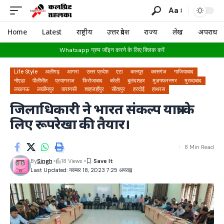
Aa
Home
Latest
राष्ट्रीय
उत्तर प्रदेश
राज्य
लेख
अपराध
Whatsapp ग्रुप जॉइन करने के लिए क्लिक करें
Life Style
अलीगढ़
आगरा
उत्तर प्रदेश
एटा
कानपुर
कासगंज
गाजियाबाद
नोएडा
पीलीभीत
प्रयागराज
फिरोजाबाद
बरेली
बुलंदशहर
मुज़फ्फरनगर
मुरादाबाद
लखनऊ
लखीमपुर
वाराणसी
शाहजहाँपुर
सीतापुर
हरदोई
हाथरस
जिलाधिकारी ने भारत संकल्प यात्रा के
लिए रूपरेखा की तैयार।
8 Min Read
By
Singh
18 Views
Last Updated: नवम्बर 18, 2023 7:25 अपराह्न