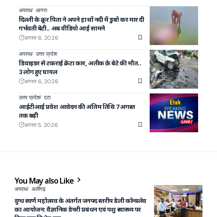
अपराध
आगरा
दिल्ली के क्रूर पिता ने अपने हाथों नदी में डुबो कर मार दी
गर्भवती बेटी.. अब वीडियो आई सामने
अगस्त 6, 2026
अपराध
उत्तर प्रदेश
डिवाइडर से टकराई क्रेटा कार, अतीक क़े बेटे की मौत..
3 लोग हुए घायल
अगस्त 6, 2026
उत्तर प्रदेश
एटा
आईटीआई प्रवेश आवेदन की अंतिम तिथि 7 अगस्त
तक बढ़ी
अगस्त 5, 2026
You May also Like
अपराध
अलीगढ़
दुग्ध स्वर्ण महोत्सव के अंतर्गत जनपद स्तरीय डेली कॉन्क्लेव
का आयोजन: वैज्ञानिक डेयरी प्रबंधन एवं पशु स्वास्थ्य पर