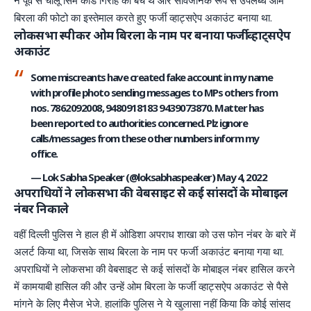
ने पूर्व से चालू सिम कार्ड गिरोह को बेचे थे और सार्वजनिक रूप से उपलब्ध ओम
बिरला की फोटो का इस्तेमाल करते हुए फर्जी व्हाट्सऐप अकाउंट बनाया था.
लोकसभा स्पीकर ओम बिरला के नाम पर बनाया फर्जी व्हाट्सऐप
अकाउंट
Some miscreants have created fake account in my name
with profile photo sending messages to MPs others from
nos. 7862092008, 9480918183 9439073870. Matter has
been reported to authorities concerned. Plz ignore
calls/messages from these other numbers inform my
office.
— Lok Sabha Speaker (@loksabhaspeaker)
May 4, 2022
अपराधियों ने लोकसभा की वेबसाइट से कई सांसदों के मोबाइल
नंबर निकाले
वहीं दिल्ली पुलिस ने हाल ही में ओडिशा अपराध शाखा को उस फोन नंबर के बारे में
अलर्ट किया था, जिसके साथ बिरला के नाम पर फर्जी अकाउंट बनाया गया था.
अपराधियों ने लोकसभा की वेबसाइट से कई सांसदों के मोबाइल नंबर हासिल करने
में कामयाबी हासिल की और उन्हें ओम बिरला के फर्जी व्हाट्सऐप अकाउंट से पैसे
मांगने के लिए मैसेज भेजे. हालांकि पुलिस ने ये खुलासा नहीं किया कि कोई सांसद