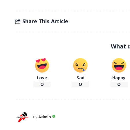
Share This Article
What d
Love
Sad
Happy
0
0
0
Admin
By