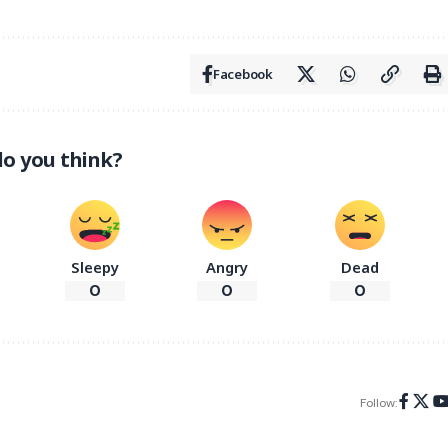
Facebook
o you think?
Sleepy
Angry
Dead
0
0
0
Follow: