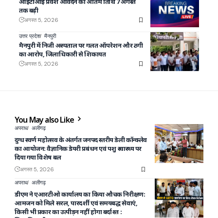
आईटीआई प्रवेश आवेदन की अंतिम तिथि 7 अगस्त
तक बढ़ी
अगस्त 5, 2026
उत्तर प्रदेश
मैनपुरी
मैनपुरी में निजी अस्पताल पर गलत ऑपरेशन और ठगी
का आरोप, जिलाधिकारी से शिकायत
अगस्त 5, 2026
You May also Like
अपराध
अलीगढ़
दुग्ध स्वर्ण महोत्सव के अंतर्गत जनपद स्तरीय डेली कॉन्क्लेव
का आयोजन: वैज्ञानिक डेयरी प्रबंधन एवं पशु स्वास्थ्य पर
दिया गया विशेष बल
अगस्त 5, 2026
अपराध
अलीगढ़
डीएम ने एआरटीओ कार्यालय का किया औचक निरीक्षण:
आमजन को मिले सरल, पारदर्शी एवं समयबद्ध सेवाएं,
किसी भी प्रकार का उत्पीड़न नहीं होगा बर्दाश्त :