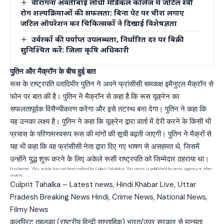
वीरांगना अवंतीबाई लोधी मेडिकल कॉलेज में जटिल स्त्री
रोग शल्यक्रियाओं की सफलता: बिना पेट पर चीरा लगाए
जटिल ऑपरेशन कर चिकित्सकों ने दिखाई विशेषज्ञता
उर्वरकों की पर्याप्त उपलब्धता, निर्धारित दर पर बिक्री
सुनिश्चित करें: जिला कृषि अधिकारी
पुतिन और मैक्रॉन के बीच हुई बात
रूस के राष्ट्रपति व्लादिमीर पुतिन ने अपने फ्रांसीसी समकक्ष इमैनुएल मैक्रॉन से
फोन पर बात की है। पुतिन ने मैक्रॉन से कहा है कि रूस यूक्रेन का
सफलतापूर्वक विसैन्यीकरण करेगा और इसे तटस्थ बना देगा। पुतिन ने कहा कि
यह उनका लक्ष्य है। पुतिन ने कहा कि यूक्रेन द्वारा वार्ता में देरी करने के किसी भी
प्रयास के परिणामस्वरूप रूस की मांगों की सूची बढ़ती जाएगी। पुतिन ने मैक्रों से
यह भी कहा कि वह फ्रांसीसी नेता द्वारा दिए गए भाषण से असहमत थे, जिसमें
उन्होंने युद्ध शुरू करने के लिए अकेले रूसी राष्ट्रपति को जिम्मेदार ठहराया था।
Disclaimer: This article has not been edited by Culprit Tahalaka. This news is published by news agency or other
source.
Culprit Tahalka – Latest news, Hindi Khabar Live, Uttar
Pradesh Breaking News Hindi, Crime News, National News,
Filmy News
कलप्रिट तहलका (राष्ट्रीय हिन्दी साप्ताहिक) भारत/उप्र सरकार से मान्यता