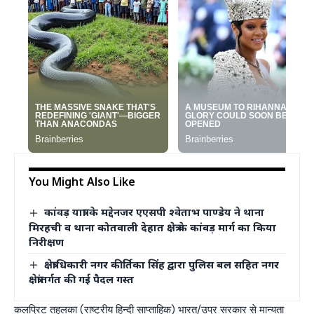
You Might Also Like
कांवड़ यात्रा के मद्देनजर एएसपी श्वेताभ पाण्डेय ने थाना
मिरहची व थाना कोतवाली देहात क्षेत्र के कांवड़ मार्ग का किया
निरीक्षण
क्षेत्राधिकारी नगर कीर्तिका सिंह द्वारा पुलिस बल सहित नगर
क्षेत्रांतर्गत की गई पैदल गस्त
कलप्रिट तहलका (राष्ट्रीय हिन्दी साप्ताहिक) भारत/उप्र सरकार से मान्यता