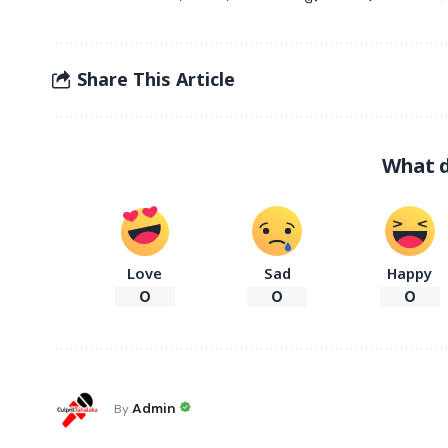
Share This Article
What d
Love
Sad
Happy
0
0
0
Admin
By