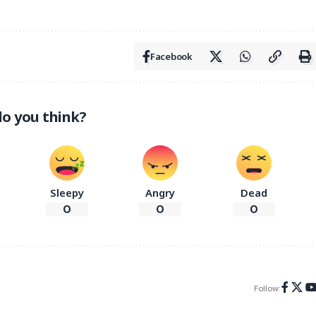
Facebook
o you think?
Sleepy
Angry
Dead
0
0
0
Follow: