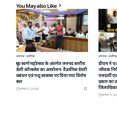
You May also Like
अपराध
अलीगढ़
अपराध
अलीगढ़
दुग्ध स्वर्ण महोत्सव के अंतर्गत जनपद स्तरीय
डीएम ने ए
डेली कॉन्क्लेव का आयोजन: वैज्ञानिक डेयरी
औचक निरी
प्रबंधन एवं पशु स्वास्थ्य पर दिया गया विशेष
पारदर्शी ए
बल
प्रकार का उत
जिलाधिका
अगस्त 5, 2026
अगस्त 5, 2