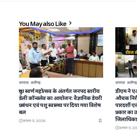
You May also Like
अपराध
अलीगढ़
अपराध
अलीगढ़
दुग्ध स्वर्ण महोत्सव के अंतर्गत जनपद स्तरीय
डीएम ने ए
डेली कॉन्क्लेव का आयोजन: वैज्ञानिक डेयरी
औचक निरी
प्रबंधन एवं पशु स्वास्थ्य पर दिया गया विशेष
पारदर्शी ए
बल
प्रकार का उत
जिलाधिका
अगस्त 5, 2026
अगस्त 5, 2