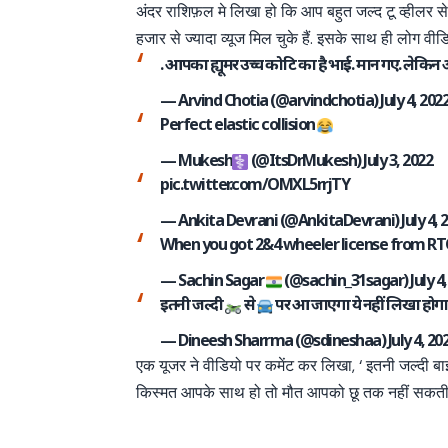
अंदर राशिफ़ल मे लिखा हो कि आप बहुत जल्द टू व्हीलर
हजार से ज्यादा व्यूज मिल चुके हैं. इसके साथ ही लोग वी
. आपका ह्यूमर उच्च कोटि का है भाई. मान गए. लेक
— Arvind Chotia (@arvindchotia)
July 4, 202
Perfect elastic collision
— Mukesh
(@ItsDrMukesh)
July 3, 2022
pic.twitter.com/OMXL5rrjTY
— Ankita Devrani (@AnkitaDevrani)
July 4, 
When you got 2&4 wheeler license from RT
— Sachin Sagar
(@sachin_31sagar)
July 4
इतनी जल्दी
से
पर आ जाएगा ये नहीं लिखा होगा
— Dineesh Sharrma (@sdineshaa)
July 4, 20
एक यूजर ने वीडियो पर कमेंट कर लिखा, ‘ इतनी जल्दी बा
किस्मत आपके साथ हो तो मौत आपको छू तक नहीं सकती.’ 