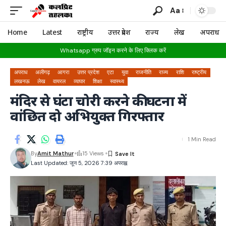
Aa
Home
Latest
राष्ट्रीय
उत्तर प्रदेश
राज्य
लेख
अपराध
Whatsapp ग्रुप जॉइन करने के लिए क्लिक करें
अपराध
अलीगढ़
आगरा
उत्तर प्रदेश
एटा
युवा
राजनीति
राज्य
राशि
राष्ट्रीय
लखनऊ
लेख
वायरल
व्यापार
शिक्षा
स्वास्थ्य
मंदिर से घंटा चोरी करने की घटना में
वांछित दो अभियुक्त गिरफ्तार
1 Min Read
By
Amit Mathur
15 Views
Last Updated: जून 5, 2026 7:39 अपराह्न