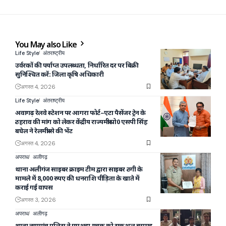
You May also Like
Life Style
अंतराष्ट्रीय
उर्वरकों की पर्याप्त उपलब्धता, निर्धारित दर पर बिक्री
सुनिश्चित करें: जिला कृषि अधिकारी
अगस्त 4, 2026
Life Style
अंतराष्ट्रीय
अवागढ़ रेलवे स्टेशन पर आगरा फोर्ट–एटा पैसेंजर ट्रेन के
ठहराव की मांग को लेकर केंद्रीय राज्यमंत्री प्रो0 एसपी सिंह
बघेल ने रेलमंत्री से की भेंट
अगस्त 4, 2026
अपराध
अलीगढ़
थाना अलीगंज साइबर क्राइम टीम द्वारा साइबर ठगी के
मामले में 8,000 रुपए की धनराशि पीड़िता के खाते में
कराई गई वापस
अगस्त 3, 2026
अपराध
अलीगढ़
थाना नयागांव पुलिस ने गुमशुदा युवक को सकुशल बरामद