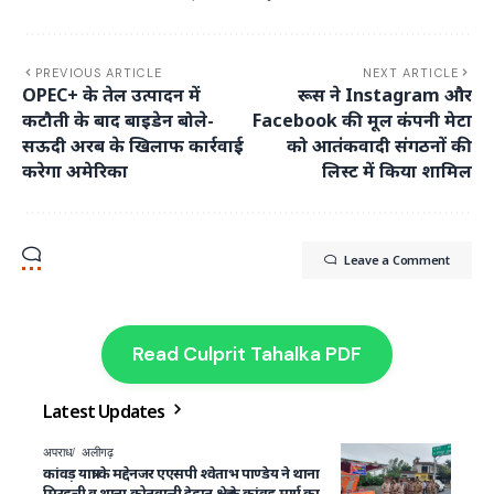
PREVIOUS ARTICLE
NEXT ARTICLE
OPEC+ के तेल उत्पादन में
रूस ने Instagram और
कटौती के बाद बाइडेन बोले-
Facebook की मूल कंपनी मेटा
सऊदी अरब के खिलाफ कार्रवाई
को आतंकवादी संगठनों की
करेगा अमेरिका
लिस्ट में किया शामिल
Leave a Comment
Read Culprit Tahalka PDF
Latest Updates
अपराध
अलीगढ़
कांवड़ यात्रा के मद्देनजर एएसपी श्वेताभ पाण्डेय ने थाना
मिरहची व थाना कोतवाली देहात क्षेत्र के कांवड़ मार्ग का