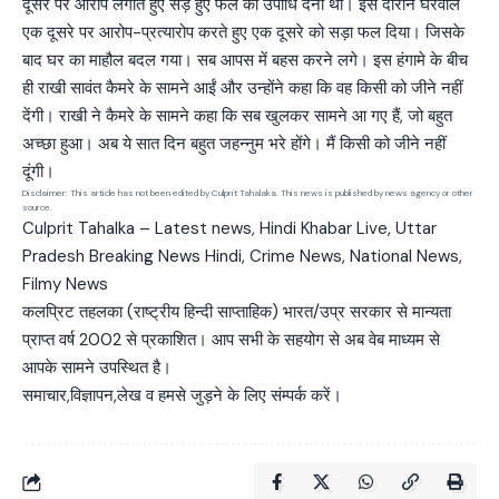
दूसरे पर आरोप लगाते हुए सड़े हुए फल की उपाधि देनी थी। इस दौरान घरवाले
एक दूसरे पर आरोप-प्रत्यारोप करते हुए एक दूसरे को सड़ा फल दिया। जिसके
बाद घर का माहौल बदल गया। सब आपस में बहस करने लगे। इस हंगामे के बीच
ही राखी सावंत कैमरे के सामने आईं और उन्होंने कहा कि वह किसी को जीने नहीं
देंगी। राखी ने कैमरे के सामने कहा कि सब खुलकर सामने आ गए हैं, जो बहुत
अच्छा हुआ। अब ये सात दिन बहुत जहन्नुम भरे होंगे। मैं किसी को जीने नहीं
दूंगी।
Disclaimer: This article has not been edited by Culprit Tahalaka. This news is published by news agency or other
source.
Culprit Tahalka – Latest news, Hindi Khabar Live, Uttar
Pradesh Breaking News Hindi, Crime News, National News,
Filmy News
कलप्रिट तहलका (राष्ट्रीय हिन्दी साप्ताहिक) भारत/उप्र सरकार से मान्यता
प्राप्त वर्ष 2002 से प्रकाशित। आप सभी के सहयोग से अब वेब माध्यम से
आपके सामने उपस्थित है।
समाचार,विज्ञापन,लेख व हमसे जुड़ने के लिए संम्पर्क करें।