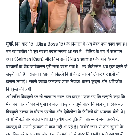
मुंबई.
बिग बॉस 15 (Bigg Boss 15) के फिनाले में अब बेहद कम वक्त बचा है।
घर का माहौल भी पूरा बदला बदला नजर आ रहा है। वीकेंड के वार में सलमान
खान (Salman Khan) और निया शर्मा (Nia sharma) के आने के बाद
घरवालों के बीच समीकरण पूरी तरह बदल गया है। हर कंटेस्टेंट अब एक दूसरे से
लड़ने वाले हैं। सलमान खान ने पिछले दिनों के टास्क को लेकर घरवालों की
क्लास लगाई। सबसे ज्यादा फटकार उमर रियाज, करण कुंद्रा और अभिजीत
बिचकुले की लगी।
अभिजीत बिचकुले पर तो सलमान खान इस कदर भड़क गए कि उन्होंने कहा कि
मेरा बस चले तो घर में घुसकर बाल पकड़ कर तुम्हें बाहर निकाल दूं। दरअसल,
बिचकुले टास्क के दौरान प्रतीक और देवोलीना के फैमिली को अपशब्द बोले थे।
वो शो में कई बार गलत भाषा का प्रयोग कर चुके हैं। बार-बार मना करने के
बावजूद वो अपनी हरकतों से बाज नहीं आ रहे हैं। ‘दबंग’ खान से डांट सुनने के
बाद बिचकुले भड़क गए और कहा कि मुझे शो से बाहर निकालों। मुझे इस शो में