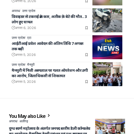
अगस्त 6, 2026
अपराध
उत्तर प्रदेश
डिवाइडर से टकराई क्रेटा कार, अतीक क़े बेटे की मौत.. 3
लोग हुए घायल
अगस्त 6, 2026
उत्तर प्रदेश
एटा
आईटीआई प्रवेश आवेदन की अंतिम तिथि 7 अगस्त
तक बढ़ी
अगस्त 5, 2026
उत्तर प्रदेश
मैनपुरी
मैनपुरी में निजी अस्पताल पर गलत ऑपरेशन और ठगी
का आरोप, जिलाधिकारी से शिकायत
अगस्त 5, 2026
You May also Like
अपराध
अलीगढ़
दुग्ध स्वर्ण महोत्सव के अंतर्गत जनपद स्तरीय डेली कॉन्क्लेव
का आयोजन: वैज्ञानिक डेयरी प्रबंधन एवं पशु स्वास्थ्य पर