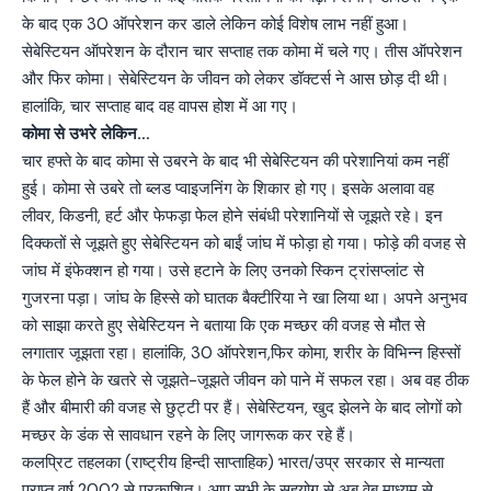
के बाद एक 30 ऑपरेशन कर डाले लेकिन कोई विशेष लाभ नहीं हुआ।
सेबेस्टियन ऑपरेशन के दौरान चार सप्ताह तक कोमा में चले गए। तीस ऑपरेशन
और फिर कोमा। सेबेस्टियन के जीवन को लेकर डॉक्टर्स ने आस छोड़ दी थी।
हालांकि, चार सप्ताह बाद वह वापस होश में आ गए।
कोमा से उभरे लेकिन…
चार हफ्ते के बाद कोमा से उबरने के बाद भी सेबेस्टियन की परेशानियां कम नहीं
हुई। कोमा से उबरे तो ब्लड प्वाइजनिंग के शिकार हो गए। इसके अलावा वह
लीवर, किडनी, हर्ट और फेफड़ा फेल होने संबंधी परेशानियों से जूझते रहे। इन
दिक्कतों से जूझते हुए सेबेस्टियन को बाईं जांघ में फोड़ा हो गया। फोड़े की वजह से
जांघ में इंफेक्शन हो गया। उसे हटाने के लिए उनको स्किन ट्रांसप्लांट से
गुजरना पड़ा। जांघ के हिस्से को घातक बैक्टीरिया ने खा लिया था। अपने अनुभव
को साझा करते हुए सेबेस्टियन ने बताया कि एक मच्छर की वजह से मौत से
लगातार जूझता रहा। हालांकि, 30 ऑपरेशन,फिर कोमा, शरीर के विभिन्न हिस्सों
के फेल होने के खतरे से जूझते-जूझते जीवन को पाने में सफल रहा। अब वह ठीक
हैं और बीमारी की वजह से छुट्टी पर हैं। सेबेस्टियन, खुद झेलने के बाद लोगों को
मच्छर के डंक से सावधान रहने के लिए जागरूक कर रहे हैं।
कलप्रिट तहलका (राष्ट्रीय हिन्दी साप्ताहिक) भारत/उप्र सरकार से मान्यता
प्राप्त वर्ष 2002 से प्रकाशित। आप सभी के सहयोग से अब वेब माध्यम से